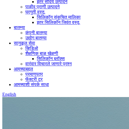
इतर सौंदर्य उत्पादने
पाळीव प्राणी उत्पादने
घरगुती वस्तू
सिलिकॉन संकुचित मालिका
इतर सिलिकॉन जिवंत वस्तू
बातम्या
कंपनी बातम्या
उद्योग बातम्या
सानुकूल सेवा
व्हिडिओ
शैक्षणिक बाळ खेळणी
सिलिकॉन ब्लॉक्स
वारंवार विचारले जाणारे प्रश्न
आमच्याबद्दल
प्रमाणपत्र
फॅक्टरी टूर
आमच्याशी संपर्क साधा
English