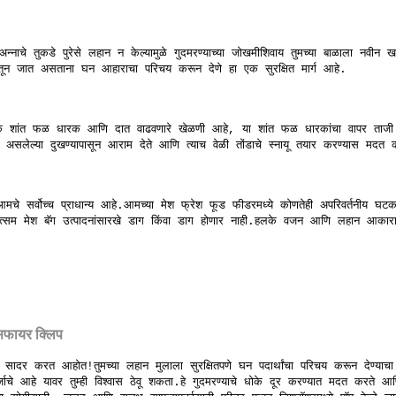
नाचे तुकडे पुरेसे लहान न केल्यामुळे गुदमरण्याच्या जोखमीशिवाय तुमच्या बाळाला नवीन
्थेतून जात असताना घन आहाराचा परिचय करून देणे हा एक सुरक्षित मार्ग आहे.
 एक शांत फळ धारक आणि दात वाढवणारे खेळणी आहे, या शांत फळ धारकांचा वापर ताजी
जत असलेल्या दुखण्यापासून आराम देते आणि त्याच वेळी तोंडाचे स्नायू तयार करण्यास 
 आमचे सर्वोच्च प्राधान्य आहे.आमच्या मेश फ्रेश फूड फीडरमध्ये कोणतेही अपरिवर्तनीय घट
्सम मेश बॅग उत्पादनांसारखे डाग किंवा डाग होणार नाही.हलके वजन आणि लहान आका
सिफायर क्लिप
दर करत आहोत!तुमच्या लहान मुलाला सुरक्षितपणे घन पदार्थांचा परिचय करून देण्याचा
े आहे यावर तुम्ही विश्वास ठेवू शकता.हे गुदमरण्याचे धोके दूर करण्यात मदत करते आणि त्