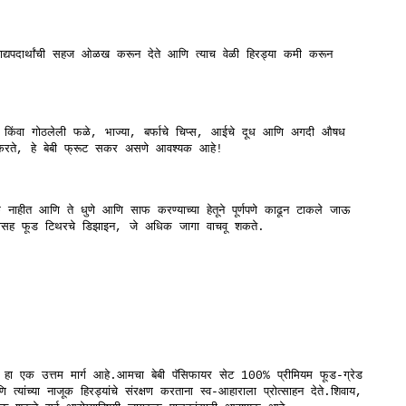
 खाद्यपदार्थांची सहज ओळख करून देते आणि त्याच वेळी हिरड्या कमी करून
 किंवा गोठलेली फळे, भाज्या, बर्फाचे चिप्स, आईचे दूध आणि अगदी औषध
मदत करते, हे बेबी फ्रूट सकर असणे आवश्यक आहे!
क नाहीत आणि ते धुणे आणि साफ करण्याच्या हेतूने पूर्णपणे काढून टाकले जाऊ
रासह फूड टिथरचे डिझाइन, जे अधिक जागा वाचवू शकते.
 हा एक उत्तम मार्ग आहे.आमचा बेबी पॅसिफायर सेट 100% प्रीमियम फूड-ग्रेड
यांच्या नाजूक हिरड्यांचे संरक्षण करताना स्व-आहाराला प्रोत्साहन देते.शिवाय,