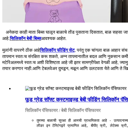
अनेकदा काही माता बिब्स घालून बाळाचे तोंड पुसताना दिसतात, बाळ सहसा जाण
सिलिकॉन बेबी बिब्स
आहे.
आवश्यक आहेत.
सिलिकॉन फीडिंग सेट
मुलांनी वापरणे ठीक आहे
, परंतु एक चांगला बाळ आहार सं
तापमान स्वतःच संरक्षित करू शकते, अन्न तापमानातील बदल आणि नुकसान कमी 
मटेरिअलमध्ये स्वतःच अशी विशिष्टता आहे जी इतर सामग्रीपेक्षा वेगळी आहे, ज्यामु
तयार करणार नाही.आणि टेबलवेअर दुमडून, मळून आणि उलटवता येते आणि ते खिशात
फूड ग्रेड सॉफ्ट कस्टमाइज्ड बेबी फीडिंग सिलिकॉन पॅ
सिलिकॉन पॅसिफायर / बेबी सिलिकॉन पॅसिफायर
तुमच्या बाळाची सुरक्षा ही आमची प्राथमिकता आहे - उत्पादनाच्
लीडर इन टेस्टिंगद्वारे प्रमाणित आहे, बीपीए फ्री, लेटेक्स फ