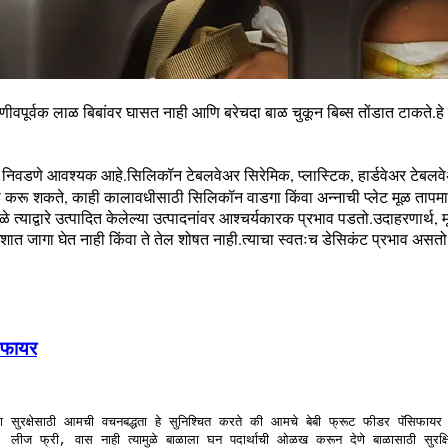
ीवपूर्वक लाळ बिबांवर घासत नाही आणि बरेचदा बाळ चुकून बिब्स तोंडात टाकते.ह
च निवडणे आवश्यक आहे.सिलिकॉन टेबलवेअर सिरेमिक, प्लास्टिक, हार्डवेअर टेबलव
करू शकते, काही कालावधीसाठी सिलिकॉन वाडगा किंवा अन्नाची प्लेट मूळ तापम
ळे त्याद्वारे उत्पादित केलेल्या उत्पादनांवर आश्चर्यकारक प्रभाव पडतो.उदाहरणार्थ,
 जागा घेत नाही किंवा ते तेल शोषत नाही.त्याचा स्वतःच डेसिकंट प्रभाव असतो आ
सिफायर
या सुरक्षेसाठी आमची वचनबद्धता हे सुनिश्चित करते की आमचे बेबी फ्रूट फीडर पॅसिफायर 
्री, लीज फ्री, वास नाही त्यामुळे बाळाला घन पदार्थाची ओळख करून देणे बाळासाठी सुरक्