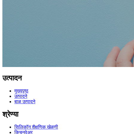
उत्पादन
मुख्यपृष्ठ
उत्पादने
बाळ उत्पादने
श्रेण्या
सिलिकॉन शैक्षणिक खेळणी
किचनवेअर