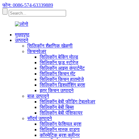
फोन: 0086-574-63339889
मुख्यपृष्ठ
उत्पादने
सिलिकॉन शैक्षणिक खेळणी
किचनवेअर
सिलिकॉन बेकिंग मोल्ड
सिलिकॉन फूड स्टोरेज
सिलिकॉन आइस कंपार्टमेंट
सिलिकॉन किचन मॅट
सिलिकॉन किचन हातमोजे
सिलिकॉन डिशवॉशिंग ब्रश
इतर किचन उत्पादने
बाळ उत्पादने
सिलिकॉन बेबी फीडिंग टेबलवेअर
सिलिकॉन बेबी बिब्स
सिलिकॉन बेबी पॅसिफायर
सौंदर्य उत्पादने
सिलिकॉन फेशियल ब्रश
सिलिकॉन मास्क वाडगा
कॉस्मेटिक ब्रश क्लीनर