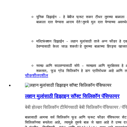
युनिक डिझाईन - हे बेबीज फ्रूट सकर टीथर तुमच्या बाळाला अन्
बाळाला दात येण्यास आराम देते!तुमचे मूल दात येण्याच्या अवस
मल्टिफंक्शन डिझाईन - लहान मुलांसाठी ताजे अन्न फीडर हे
ठेवण्यासाठी केला जाऊ शकतो!हे तुमच्या बाळाच्या हिरड्या खा
स्वच्छ आणि साठवण्यासाठी सोपे – स्वच्छता आणि सुरक्षितता हे
शकतात, फूड ग्रेड सिलिकॉन हे डाग प्रतिरोधक आहे आणि तत
चौकशी
तपशील
लहान मुलांसाठी डिझाइन सॉफ्ट सिलिकॉन पॅसिफायर
बेबी होल्डर सिलिकॉन टीथिंगसाठी बेबी सिलिकॉन पॅसिफायर / पॅ
बाळासाठी आमचा सर्व सिलिकॉन फूड आणि फ्रूट फीडर पॅसिफायर सेट सा
सिलिकॉनचा बनलेला आहे, त्यामुळे तुमचे बाळ जे खात आहे ते उच्च दर्जाच