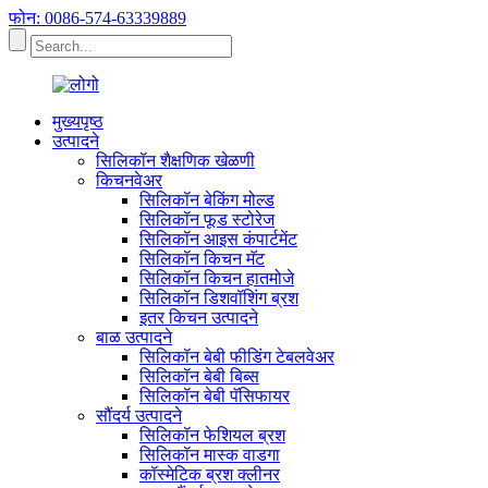
फोन: 0086-574-63339889
मुख्यपृष्ठ
उत्पादने
सिलिकॉन शैक्षणिक खेळणी
किचनवेअर
सिलिकॉन बेकिंग मोल्ड
सिलिकॉन फूड स्टोरेज
सिलिकॉन आइस कंपार्टमेंट
सिलिकॉन किचन मॅट
सिलिकॉन किचन हातमोजे
सिलिकॉन डिशवॉशिंग ब्रश
इतर किचन उत्पादने
बाळ उत्पादने
सिलिकॉन बेबी फीडिंग टेबलवेअर
सिलिकॉन बेबी बिब्स
सिलिकॉन बेबी पॅसिफायर
सौंदर्य उत्पादने
सिलिकॉन फेशियल ब्रश
सिलिकॉन मास्क वाडगा
कॉस्मेटिक ब्रश क्लीनर