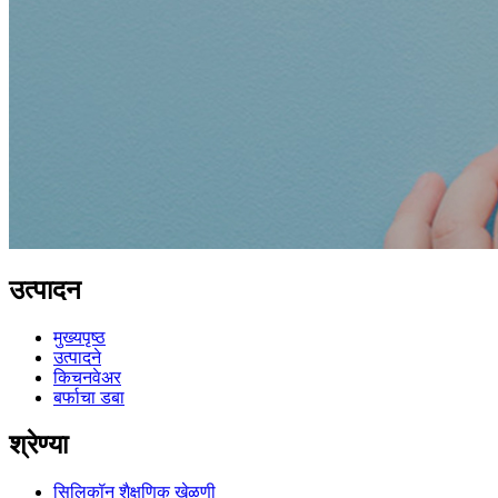
उत्पादन
मुख्यपृष्ठ
उत्पादने
किचनवेअर
बर्फाचा डबा
श्रेण्या
सिलिकॉन शैक्षणिक खेळणी