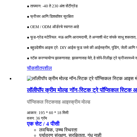
● तापमान: -40 ते 230 अंश सेंटीग्रेड
● फ्रीजर आणि डिशवॉशर सुरक्षित
● OEM / ODM ऑर्डरचे स्वागत आहे
● फूड-ग्रेड मटेरियल: मऊ आणि आरामदायी, ते अन्नाशी थेट संपर्क साधू शकतात, 
● बहुउद्देशीय आइस ट्रे: DIY आईस फूड जसे की आईस्क्रीम, पुडिंग, जेली आणि फ्री
● स्टॅक करण्यायोग्य झाकणासह: झाकणासह येते, हे सोपे-रिलीझ ट्रे फ्रीजरमध्
चौकशी
तपशील
लॉलीपॉप क्रीम मोल्ड नॉन-स्टिक ट्रे पॉप्सिकल स्टि
पॉप्सिकल स्टिकसह आइस्क्रीम मोल्ड
आकार: 195 * 60 * 18 मिमी
वजन: 36 ग्रॅम
एक सेट / 4 पीसी
लवचिक, उच्च स्थिरता
पर्यावरण संरक्षण, सुरक्षितता, गंध नाही