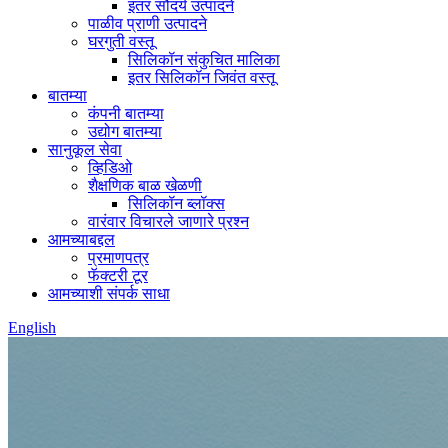
इतर सौंदर्य उत्पादने
पाळीव प्राणी उत्पादने
घरगुती वस्तू
सिलिकॉन संकुचित मालिका
इतर सिलिकॉन जिवंत वस्तू
बातम्या
कंपनी बातम्या
उद्योग बातम्या
सानुकूल सेवा
व्हिडिओ
शैक्षणिक बाळ खेळणी
सिलिकॉन ब्लॉक्स
वारंवार विचारले जाणारे प्रश्न
आमच्याबद्दल
प्रमाणपत्र
फॅक्टरी टूर
आमच्याशी संपर्क साधा
English