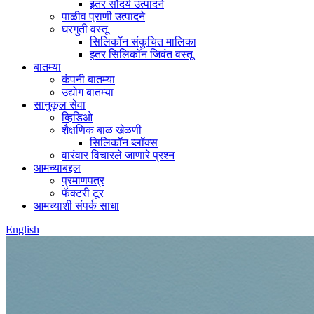
इतर सौंदर्य उत्पादने
पाळीव प्राणी उत्पादने
घरगुती वस्तू
सिलिकॉन संकुचित मालिका
इतर सिलिकॉन जिवंत वस्तू
बातम्या
कंपनी बातम्या
उद्योग बातम्या
सानुकूल सेवा
व्हिडिओ
शैक्षणिक बाळ खेळणी
सिलिकॉन ब्लॉक्स
वारंवार विचारले जाणारे प्रश्न
आमच्याबद्दल
प्रमाणपत्र
फॅक्टरी टूर
आमच्याशी संपर्क साधा
English