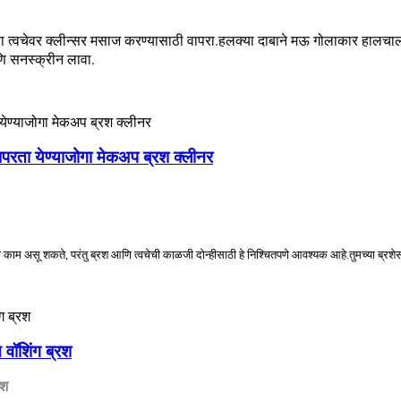
ा त्वचेवर क्लीन्सर मसाज करण्यासाठी वापरा.हलक्या दाबाने मऊ गोलाकार हालचाली वा
णि सनस्क्रीन लावा.
ापरता येण्याजोगा मेकअप ब्रश क्लीनर
ळवाणे काम असू शकते, परंतु ब्रश आणि त्वचेची काळजी दोन्हीसाठी हे निश्चितपणे आवश्यक आहे.तुमच्या ब
 वॉशिंग ब्रश
रश