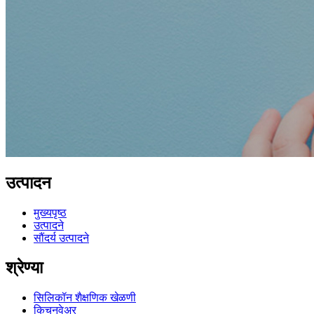
उत्पादन
मुख्यपृष्ठ
उत्पादने
सौंदर्य उत्पादने
श्रेण्या
सिलिकॉन शैक्षणिक खेळणी
किचनवेअर