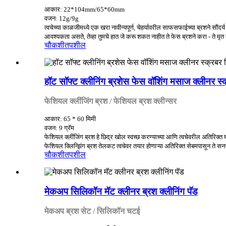
आकार: 22*104mm/65*60mm
वजन: 12g/9g
त्वचेच्या काळजीमध्ये एक खरा नावीन्यपूर्ण, चेहर्यावरील साफसफाईच्या ब्रशने सौंद
आवश्यकता असते, तेव्हा तुमचे हात जे करू शकत नाहीत ते फेस ब्रशने करा - ते मृत त
चौकशी
तपशील
हॉट सॉफ्ट क्लीनिंग ब्रशेस फेस वॉशिंग मसाज क्लीनर 
फेशियल क्लींजिंग ब्रश / फेशियल ब्रश क्लीन्सर
आकार: 65 * 60 मिमी
वजन: 9 ग्रॅम
फेशियल क्लींजिंग ब्रश हे छिद्र खोल स्वच्छ करण्याच्या आणि त्वचेवरील अतिरिक्त घाण
फेशियल क्लिन्झिंग ब्रश तेलकट त्वचेवर तयार होणाऱ्या अतिरिक्त सेबमपासून ते 
चौकशी
तपशील
मेकअप सिलिकॉन मॅट क्लीनर ब्रश क्लीनिंग पॅड
मेकअप ब्रश सेट / सिलिकॉन चटई