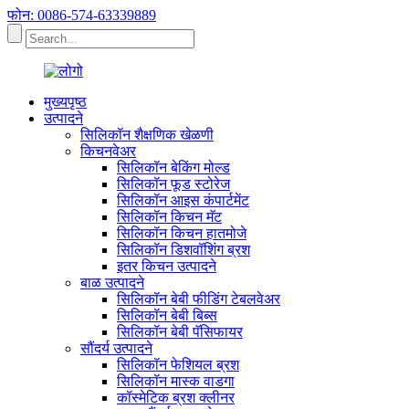
फोन: 0086-574-63339889
मुख्यपृष्ठ
उत्पादने
सिलिकॉन शैक्षणिक खेळणी
किचनवेअर
सिलिकॉन बेकिंग मोल्ड
सिलिकॉन फूड स्टोरेज
सिलिकॉन आइस कंपार्टमेंट
सिलिकॉन किचन मॅट
सिलिकॉन किचन हातमोजे
सिलिकॉन डिशवॉशिंग ब्रश
इतर किचन उत्पादने
बाळ उत्पादने
सिलिकॉन बेबी फीडिंग टेबलवेअर
सिलिकॉन बेबी बिब्स
सिलिकॉन बेबी पॅसिफायर
सौंदर्य उत्पादने
सिलिकॉन फेशियल ब्रश
सिलिकॉन मास्क वाडगा
कॉस्मेटिक ब्रश क्लीनर