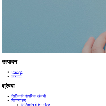
उत्पादन
मुख्यपृष्ठ
उत्पादने
श्रेण्या
सिलिकॉन शैक्षणिक खेळणी
किचनवेअर
सिलिकॉन बेकिंग मोल्ड