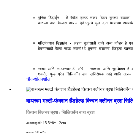
युनिक डिझाईन - हे बेबीज फ्रूट सकर टिथर तुमच्या बाळाला अन्
बाळाला दात येण्यास आराम देते!तुमचे मूल दात येण्याच्या अवस
मल्टिफंक्शन डिझाईन - लहान मुलांसाठी ताजे अन्न फीडर हे
ठेवण्यासाठी केला जाऊ शकतो!हे तुमच्या बाळाच्या हिरड्या खा
स्वच्छ आणि साठवण्यासाठी सोपे – स्वच्छता आणि सुरक्षितता हे
शकते, फूड ग्रेड सिलिकॉन डाग प्रतिरोधक आहे आणि तत्सम 
चौकशी
तपशील
बाथरूम मल्टी-फंक्शन हँडहेल्ड किचन क्लीनर ब्रश सि
किचन क्लिनर ब्रश / सिलिकॉन बाथ ब्रश
आयताकृती: 15.5*8*1.2cm
वजन: 35 ग्रॅम