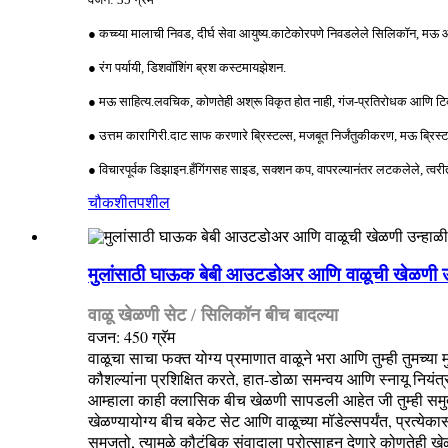
● कच्च्या मालाची निवड, दीर्घ सेवा आयुष्य.काटेकोरपणे निवडलेले सिलिकॉन, मऊ आ
● रंग पर्यायी, डिशवॉशिंग ब्रश कस्टमायझेशन.
● मऊ साहित्य.लवचिक, कोणतेही अश्रू विकृत होत नाही, गंज-प्रतिरोधक आणि ट
● उत्तम कारागिरी.दाट साफ करणारे ब्रिस्टल्स, मजबूत निर्जंतुकीकरण, मऊ ब्रिस्ट
● विचारपूर्वक डिझाइन.हँगिंगसह साइड, सक्शन कप, वापरल्यानंतर लटकलेले, त्वरी
चौकशी
तपशील
मुलांसाठी घाऊक बेबी आउटडोअर आणि वाळूची खेळणी उ
वाळू खेळणी सेट / सिलिकॉन बीच बादल्या
वजन: 450 ग्रॅम
वाळूचा साचा फक्त योग्य प्रमाणात वाळूने भरा आणि तुम्ही तुमच्या मुल
कौशल्यांना प्रशिक्षित करते, हात-डोळा समन्वय आणि स्नायू नियंत्
आम्हाला काही क्लासिक बीच खेळणी सापडली आहेत जी तुम्ही समुद
खेळण्यायोग्य बीच बकेट सेट आणि वाळूच्या मॉडेल्सपर्यंत, प्रत
समजतो, त्यामुळे कौटुंबिक संवादाला प्रोत्साहन देणारे कोणतेही