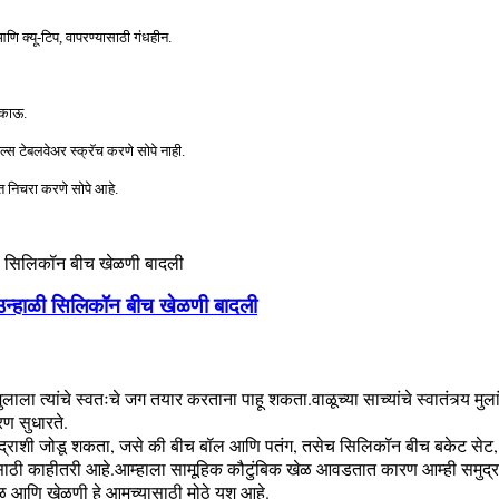
णि क्यू-टिप, वापरण्यासाठी गंधहीन.
िकाऊ.
ल्स टेबलवेअर स्क्रॅच करणे सोपे नाही.
त निचरा करणे सोपे आहे.
न्हाळी सिलिकॉन बीच खेळणी बादली
ाला त्यांचे स्वतःचे जग तयार करताना पाहू शकता.वाळूच्या साच्यांचे स्वातंत्र्य मुलां
रण सुधारते.
्राशी जोडू शकता, जसे की बीच बॉल आणि पतंग, तसेच सिलिकॉन बीच बकेट सेट, वा
्येकासाठी काहीतरी आहे.आम्हाला सामूहिक कौटुंबिक खेळ आवडतात कारण आम्ही समुद
 खेळ आणि खेळणी हे आमच्यासाठी मोठे यश आहे.