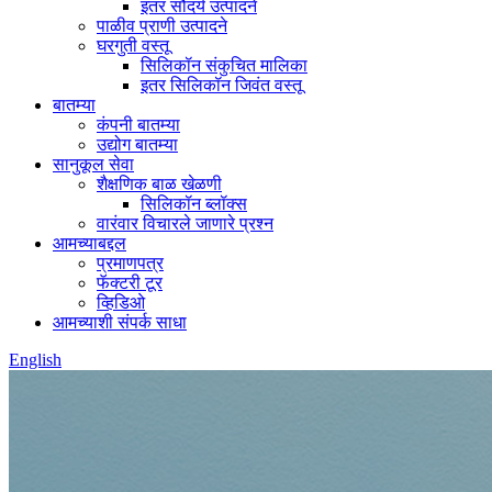
इतर सौंदर्य उत्पादने
पाळीव प्राणी उत्पादने
घरगुती वस्तू
सिलिकॉन संकुचित मालिका
इतर सिलिकॉन जिवंत वस्तू
बातम्या
कंपनी बातम्या
उद्योग बातम्या
सानुकूल सेवा
शैक्षणिक बाळ खेळणी
सिलिकॉन ब्लॉक्स
वारंवार विचारले जाणारे प्रश्न
आमच्याबद्दल
प्रमाणपत्र
फॅक्टरी टूर
व्हिडिओ
आमच्याशी संपर्क साधा
English