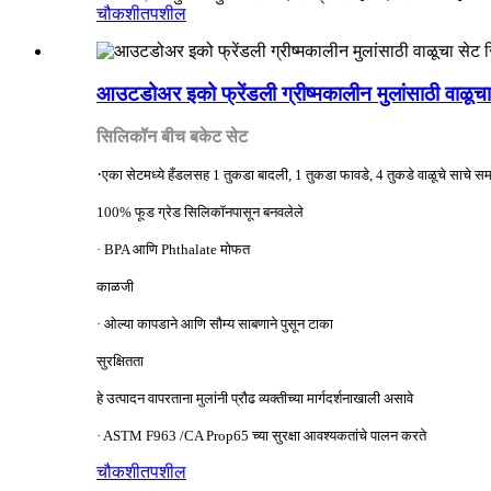
चौकशी
तपशील
आउटडोअर इको फ्रेंडली ग्रीष्मकालीन मुलांसाठी वाळू
सिलिकॉन बीच बकेट सेट
·
एका सेटमध्ये हँडलसह 1 तुकडा बादली, 1 तुकडा फावडे, 4 तुकडे वाळूचे साचे सम
100% फूड ग्रेड सिलिकॉनपासून बनवलेले
· BPA आणि Phthalate मोफत
काळजी
· ओल्या कापडाने आणि सौम्य साबणाने पुसून टाका
सुरक्षितता
हे उत्पादन वापरताना मुलांनी प्रौढ व्यक्तीच्या मार्गदर्शनाखाली असावे
· ASTM F963 /CA Prop65 च्या सुरक्षा आवश्यकतांचे पालन करते
चौकशी
तपशील