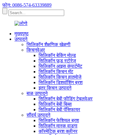
फोन: 0086-574-63339889
मुख्यपृष्ठ
उत्पादने
सिलिकॉन शैक्षणिक खेळणी
किचनवेअर
सिलिकॉन बेकिंग मोल्ड
सिलिकॉन फूड स्टोरेज
सिलिकॉन आइस कंपार्टमेंट
सिलिकॉन किचन मॅट
सिलिकॉन किचन हातमोजे
सिलिकॉन डिशवॉशिंग ब्रश
इतर किचन उत्पादने
बाळ उत्पादने
सिलिकॉन बेबी फीडिंग टेबलवेअर
सिलिकॉन बेबी बिब्स
सिलिकॉन बेबी पॅसिफायर
सौंदर्य उत्पादने
सिलिकॉन फेशियल ब्रश
सिलिकॉन मास्क वाडगा
कॉस्मेटिक ब्रश क्लीनर