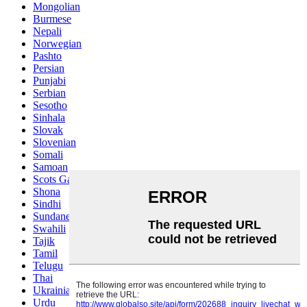
Mongolian
Burmese
Nepali
Norwegian
Pashto
Persian
Punjabi
Serbian
Sesotho
Sinhala
Slovak
Slovenian
Somali
Samoan
Scots Gaelic
Shona
Sindhi
Sundanese
Swahili
Tajik
Tamil
Telugu
Thai
Ukrainian
Urdu