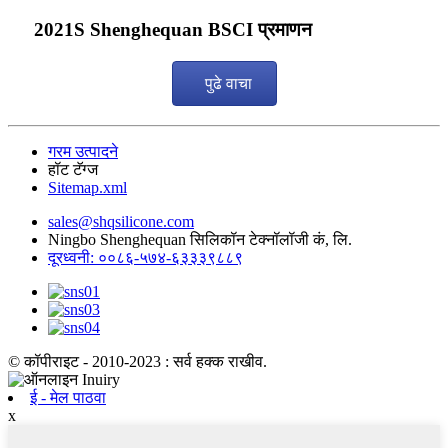
2021S Shenghequan BSCI प्रमाणन
पुढे वाचा
गरम उत्पादने
हॉट टॅग्ज
Sitemap.xml
sales@shqsilicone.com
Ningbo Shenghequan सिलिकॉन टेक्नॉलॉजी कं, लि.
दूरध्वनी: ००८६-५७४-६३३३९८८९
© कॉपीराइट - 2010-2023 : सर्व हक्क राखीव.
ई - मेल पाठवा
x