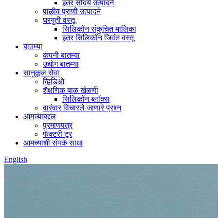
इतर सौंदर्य उत्पादने
पाळीव प्राणी उत्पादने
घरगुती वस्तू
सिलिकॉन संकुचित मालिका
इतर सिलिकॉन जिवंत वस्तू
बातम्या
कंपनी बातम्या
उद्योग बातम्या
सानुकूल सेवा
व्हिडिओ
शैक्षणिक बाळ खेळणी
सिलिकॉन ब्लॉक्स
वारंवार विचारले जाणारे प्रश्न
आमच्याबद्दल
प्रमाणपत्र
फॅक्टरी टूर
आमच्याशी संपर्क साधा
English